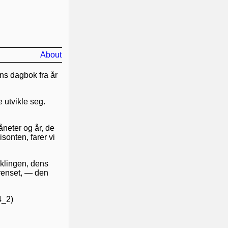
About
ens dagbok fra år
e utvikle seg.
måneter og år, de
isonten, farer vi
iklingen, dens
grenset, — den
4_2)