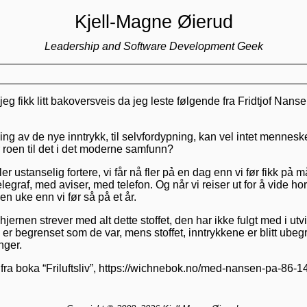
Kjell-Magne Øierud
Leadership and Software Development Geek
g fikk litt bakoversveis da jeg leste følgende fra Fridtjof Nans
ning av de nye inntrykk, til selvfordypning, kan vel intet mennesk
roen til det i det moderne samfunn?
er ustanselig fortere, vi får nå fler pả en dag enn vi før fikk pả 
legraf, med aviser, med telefon. Og når vi reiser ut for å vide hor
n uke enn vi før så på et år.
jernen strever med alt dette stoffet, den har ikke fulgt med i utv
er begrenset som de var, mens stoffet, inntrykkene er blitt ube
nger.
t fra boka “Friluftsliv”, https://wichnebok.no/med-nansen-pa-86-1