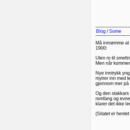
Blog
/
Some
Må innrømme at je
1900:
Uten ro til smelt
Men når kommer 
Nye inntrykk yngl
mylrer inn med te
gjennom mer pả e
Og den stakkars h
romfang og evne 
klarer det ikke le
(Sitatet er hente